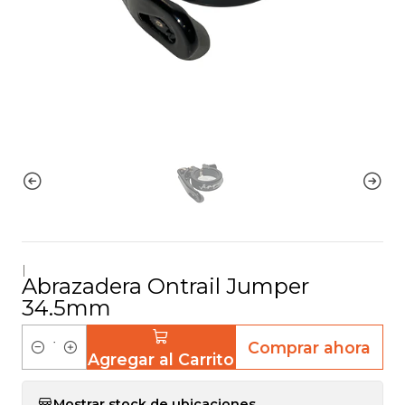
|
Abrazadera Ontrail Jumper
34.5mm
Comprar ahora
Agregar al Carrito
C
a
Mostrar stock de ubicaciones