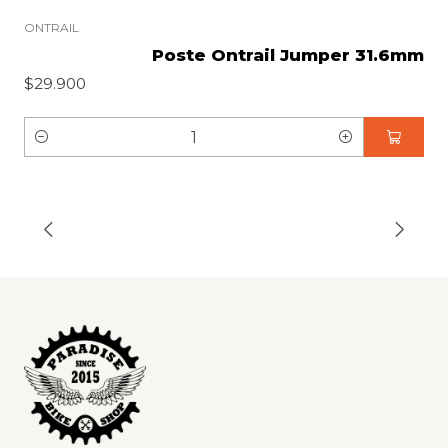
ONTRAIL
Poste Ontrail Jumper 31.6mm
$29.900
C
a
n
t
i
d
a
d