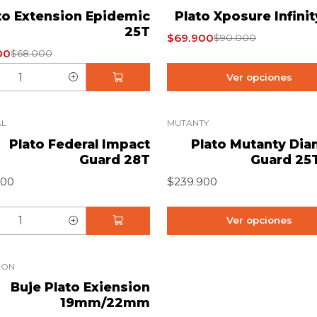
% OFERTA
-22% OFERTA
to Extension Epidemic
Plato Xposure Infini
25T
$69.900
$90.000
00
$68.000
Ver opciones
AL
MUTANTY
Plato Federal Impact
Plato Mutanty Di
Guard 28T
Guard 25
900
$239.900
Ver opciones
ION
Buje Plato Exiension
19mm/22mm