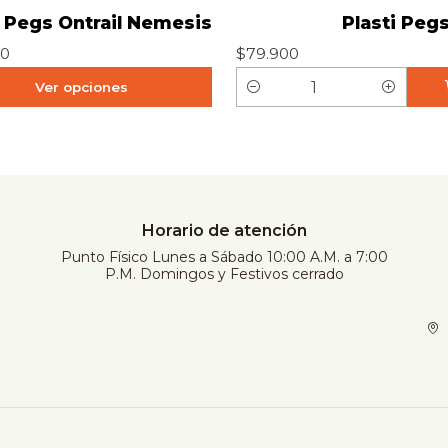
Pegs Ontrail Nemesis
Plasti Peg
00
$79.900
Ver opciones
C
a
n
t
i
d
Horario de atención
a
Punto Físico Lunes a Sábado 10:00 A.M. a 7:00
P.M. Domingos y Festivos cerrado
d