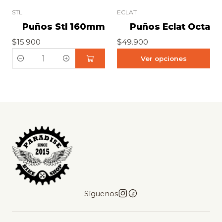
n
n
STL
ECLAT
t
t
Puños Stl 160mm
Puños Eclat Octa
i
i
$15.900
$49.900
d
d
Ver opciones
a
a
C
d
d
a
n
t
i
d
a
d
Síguenos