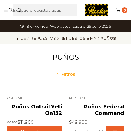
0
Bienvenido. Web actualizada el 29 Julio 2026
Inicio
REPUESTOS
REPUESTOS BMX
PUÑOS
PUÑOS
Filtros
+12
ONTRAIL
FEDERAL
Puños Ontrail Yeti
Puños Federal
On132
Command
$11.900
$49.900
desde