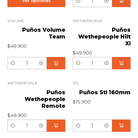
Ver opciones
C
a
n
VOLUME
WETHEPEOPLE
t
Puños Volume
Puños
Team
Wethepeople Hilt
i
Xl
d
$49.900
$49.900
a
d
C
C
a
a
n
n
WETHEPEOPLE
STL
t
t
Puños
Puños Stl 160mm
Wethepeople
i
i
$15.900
Remote
d
d
$49.900
a
a
d
d
C
C
a
a