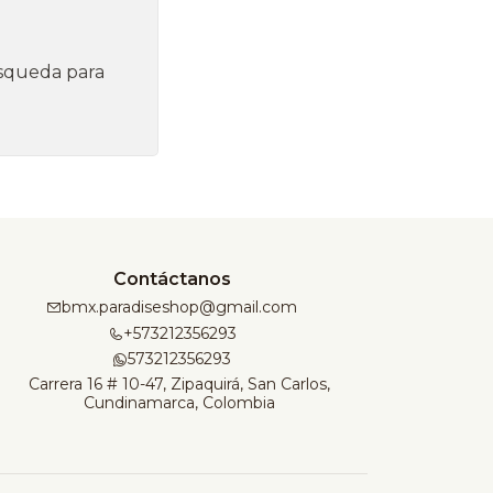
úsqueda para
Contáctanos
bmx.paradiseshop@gmail.com
+573212356293
573212356293
Carrera 16 # 10-47, Zipaquirá, San Carlos,
Cundinamarca, Colombia