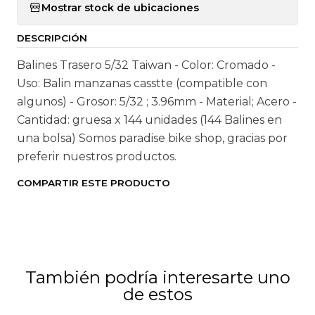
Mostrar stock de ubicaciones
n
t
DESCRIPCIÓN
i
d
Balines Trasero 5/32 Taiwan - Color: Cromado -
a
Uso: Balin manzanas casstte (compatible con
d
algunos) - Grosor: 5/32 ; 3.96mm - Material; Acero -
Cantidad: gruesa x 144 unidades (144 Balines en
una bolsa) Somos paradise bike shop, gracias por
preferir nuestros productos.
COMPARTIR ESTE PRODUCTO
También podría interesarte uno
de estos