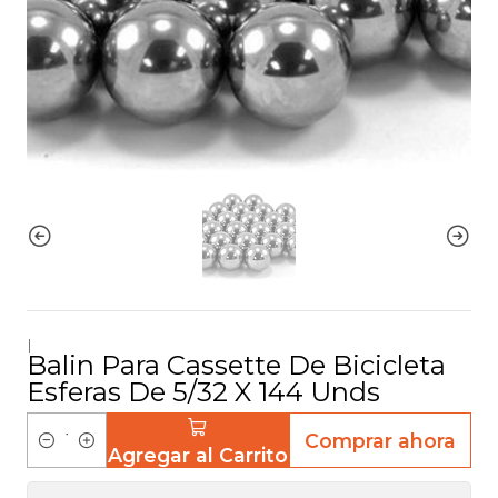
|
Balin Para Cassette De Bicicleta
Esferas De 5/32 X 144 Unds
Comprar ahora
Agregar al Carrito
C
a