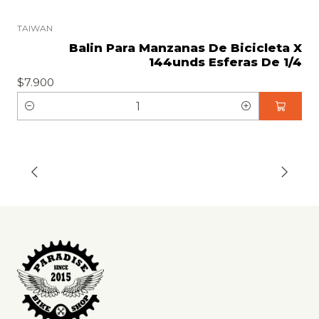
TAIWAN
Balin Para Manzanas De Bicicleta X
144unds Esferas De 1/4
$7.900
C
a
n
t
i
d
a
d