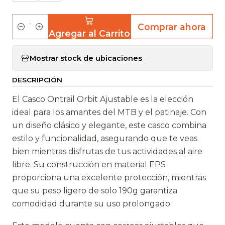
Comprar ahora
Agregar al Carrito
C
a
Mostrar stock de ubicaciones
n
t
DESCRIPCIÓN
i
d
El Casco Ontrail Orbit Ajustable es la elección
a
ideal para los amantes del MTB y el patinaje. Con
d
un diseño clásico y elegante, este casco combina
estilo y funcionalidad, asegurando que te veas
bien mientras disfrutas de tus actividades al aire
libre. Su construcción en material EPS
proporciona una excelente protección, mientras
que su peso ligero de solo 190g garantiza
comodidad durante su uso prolongado.