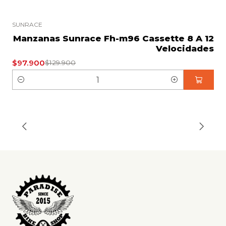
SUNRACE
-25% OFERTA
Manzanas Sunrace Fh-m96 Cassette 8 A 12
Velocidades
$97.900
$129.900
C
a
n
t
i
d
a
d