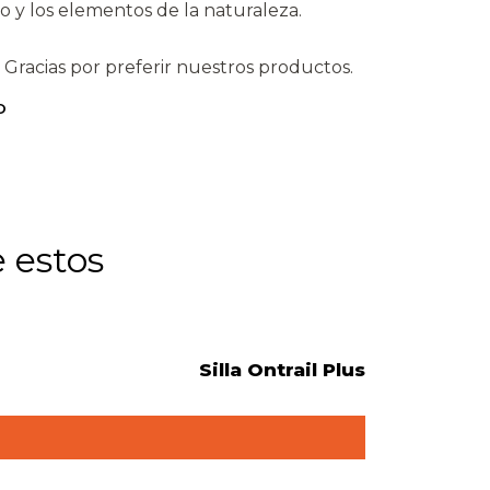
 y los elementos de la naturaleza.
Gracias por preferir nuestros productos.
O
 estos
TREMP
Silla Ontrail Plus
$21.900
C
a