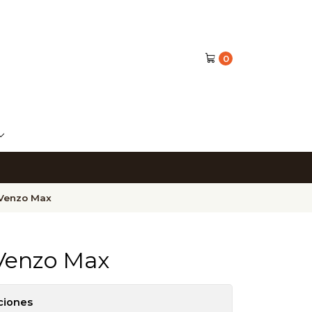
0
o Venzo Max
 Venzo Max
ciones