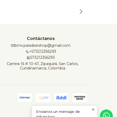
n
t
i
d
a
d
Contáctanos
bmx.paradiseshop@gmail.com
+573212356293
573212356293
Carrera 16 # 10-47, Zipaquirá, San Carlos,
Cundinamarca, Colombia
Envíanos un mensaje de
WhatsApp