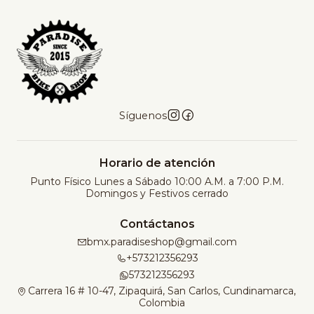
a
d
Síguenos
Horario de atención
Punto Físico Lunes a Sábado 10:00 A.M. a 7:00 P.M.
Domingos y Festivos cerrado
Contáctanos
bmx.paradiseshop@gmail.com
+573212356293
573212356293
Carrera 16 # 10-47, Zipaquirá, San Carlos, Cundinamarca,
Colombia