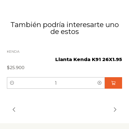
También podría interesarte uno
de estos
KENDA
Llanta Kenda K91 26X1.95
$25.900
C
a
n
t
i
d