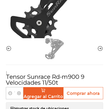
|
Tensor Sunrace Rd-m900 9
Velocidades 11/50t
Comprar ahora
Agregar al Carrito
C
a
Mostrar stock de ubicaciones
n