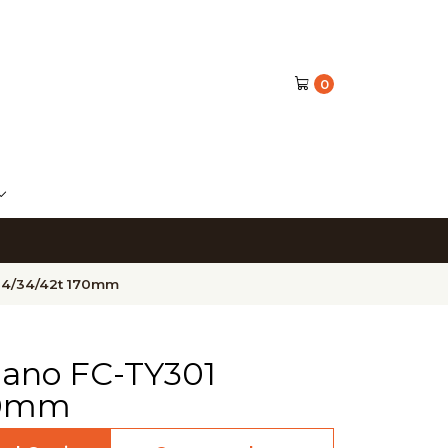
0
24/34/42t 170mm
mano FC-TY301
70mm