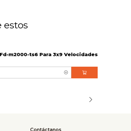
 estos
FEDERAL
 Fd-m2000-ts6 Para 3x9 Velocidades
$199.900
C
a
n
t
i
d
a
d
Contáctanos