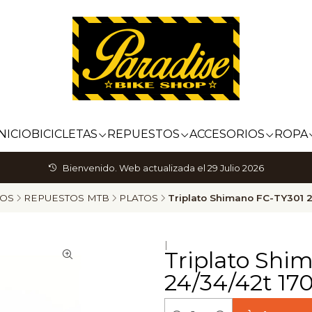
INICIO
BICICLETAS
REPUESTOS
ACCESORIOS
ROPA
Bienvenido. Web actualizada el 29 Julio 2026
TOS
REPUESTOS MTB
PLATOS
Triplato Shimano FC-TY301 
|
Triplato Shi
24/34/42t 1