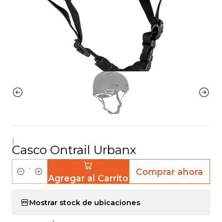
|
Casco Ontrail Urbanx
Comprar ahora
Agregar al Carrito
C
a
Mostrar stock de ubicaciones
n
t