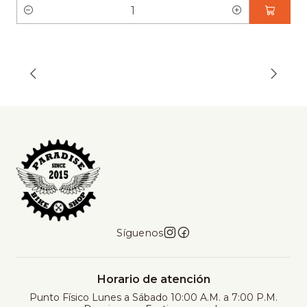
C
a
n
t
i
d
a
d
Síguenos
Horario de atención
Punto Físico Lunes a Sábado 10:00 A.M. a 7:00 P.M.