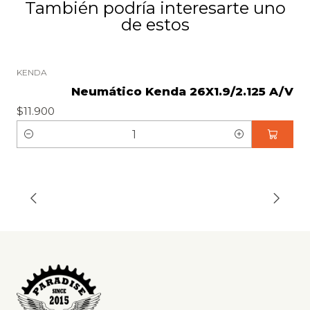
También podría interesarte uno
de estos
KENDA
Neumático Kenda 26X1.9/2.125 A/V
$11.900
C
a
n
t
i
d
a
d