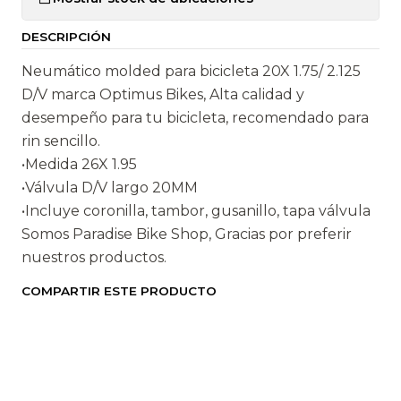
t
DESCRIPCIÓN
i
d
Neumático molded para bicicleta 20X 1.75/ 2.125
a
D/V marca Optimus Bikes, Alta calidad y
d
desempeño para tu bicicleta, recomendado para
rin sencillo.
•Medida 26X 1.95
•Válvula D/V largo 20MM
•Incluye coronilla, tambor, gusanillo, tapa válvula
Somos Paradise Bike Shop, Gracias por preferir
nuestros productos.
COMPARTIR ESTE PRODUCTO