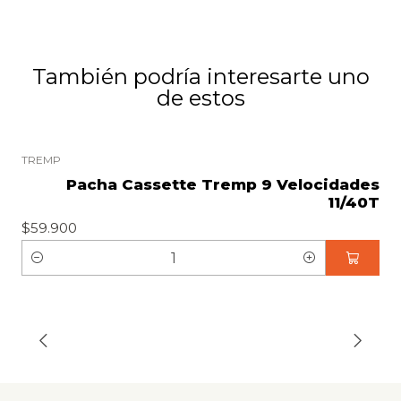
También podría interesarte uno
de estos
TREMP
Pacha Cassette Tremp 9 Velocidades
11/40T
$59.900
C
a
n
t
i
d