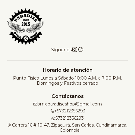
a
d
Síguenos
Horario de atención
Punto Físico Lunes a Sábado 10:00 A.M. a 7:00 P.M.
Domingos y Festivos cerrado
Contáctanos
bmx.paradiseshop@gmail.com
+573212356293
573212356293
Carrera 16 # 10-47, Zipaquirá, San Carlos, Cundinamarca,
Colombia