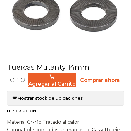
|
Tuercas Mutanty 14mm
Comprar ahora
Agregar al Carrito
C
a
Mostrar stock de ubicaciones
n
t
DESCRIPCIÓN
i
d
Material Cr-Mo Tratado al calor
a
Compatible con todas las marcas de Cassette eje