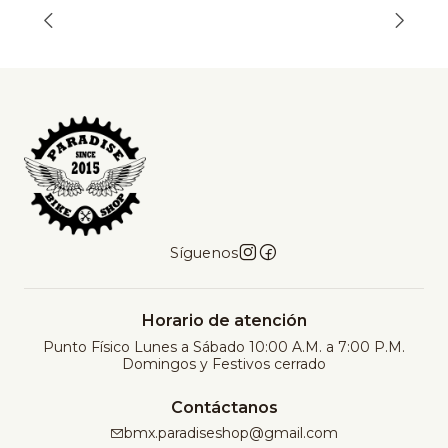
t
i
d
a
d
Síguenos
Horario de atención
Punto Físico Lunes a Sábado 10:00 A.M. a 7:00 P.M.
Domingos y Festivos cerrado
Contáctanos
bmx.paradiseshop@gmail.com