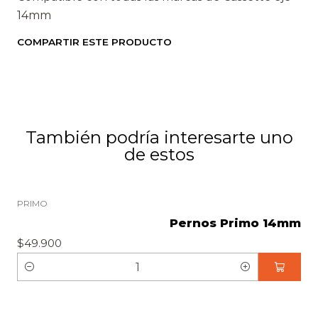
d
14mm
COMPARTIR ESTE PRODUCTO
También podría interesarte uno
de estos
PRIMO
Pernos Primo 14mm
$49.900
C
a
n